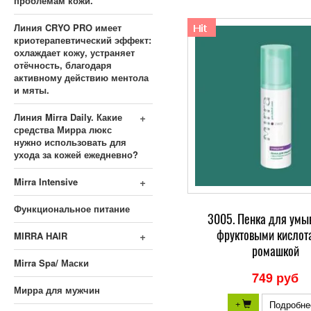
проблемам кожи.
Линия CRYO PRO имеет
криотерапевтический эффект:
охлаждает кожу, устраняет
отёчность, благодаря
активному действию ментола
и мяты.
+
Линия Mirra Daily. Какие
средства Мирра люкс
нужно использовать для
ухода за кожей ежедневно?
+
Mirra Intensive
Функциональное питание
3005. Пенка для умы
фруктовыми кислот
+
MIRRA HAIR
ромашкой
Mirra Spa/ Маски
749 руб
Мирра для мужчин
Подробне
+