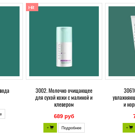
вода
3002. Молочко очищающее
3061
для сухой кожи с малиной и
увлажняющ
клевером
и но
е
689 руб
Подробнее
+
+