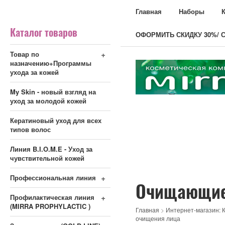
Главная
Наборы
Каталог товаров
ОФОРМИТЬ СКИДКУ 30%/ С
+
Товар по
назначению+Программы
ухода за кожей
My Skin - новый взгляд на
уход за молодой кожей
Кератиновый уход для всех
типов волос
Линия B.I.O.M.E - Уход за
чувствительной кожей
+
Профессиональная линия
Очищающие
+
Профилактическая линия
(MIRRA PROPHYLACTIC )
Главная
>
Интернет-магазин: К
очищения лица