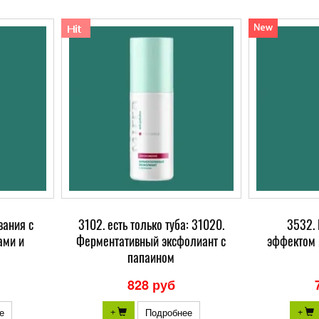
вания с
3102. есть только туба: 31020.
3532.
ами и
Ферментативный эксфолиант с
эффектом 
папаином
828 руб
е
Подробнее
+
+