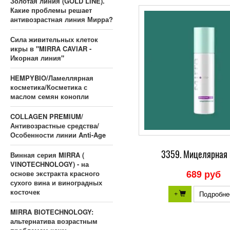
Золотая линия (GOLD LINE).
Какие проблемы решает
антивозрастная линия Мирра?
Сила живительных клеток
икры в "MIRRA CAVIAR -
Икорная линия"
HEMPYBIO/Ламеллярная
косметика/Косметика с
маслом семян конопли
COLLAGEN PREMIUM/
Антивозрастные средства/
Особенности линии Anti-Age
3359. Мицелярная 
Винная серия MIRRA (
VINOTECHNOLOGY) - на
689 руб
основе экстракта красного
сухого вина и виноградных
косточек
Подробне
+
MIRRA BIOTECHNOLOGY:
альтернатива возрастным