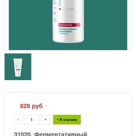
828
руб
-
+
+ В корзину
31020. Ферментативный