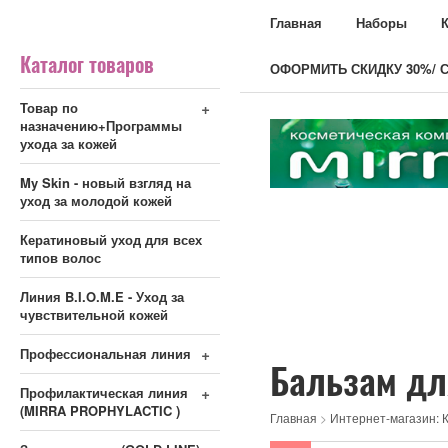
Главная
Наборы
Каталог товаров
ОФОРМИТЬ СКИДКУ 30%/ С
+
Товар по
назначению+Программы
ухода за кожей
My Skin - новый взгляд на
уход за молодой кожей
Кератиновый уход для всех
типов волос
Линия B.I.O.M.E - Уход за
чувствительной кожей
+
Профессиональная линия
Бальзам дл
+
Профилактическая линия
(MIRRA PROPHYLACTIC )
Главная
>
Интернет-магазин: К