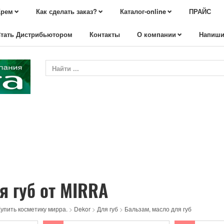
Крем
Как сделать заказ?
Каталог-online
ПРАЙС
тать Дистрибьютором
Контакты
О компании
Напиши
я губ от MIRRA
упить косметику мирра.
>
Dekor
>
Для губ
>
Бальзам, масло для губ