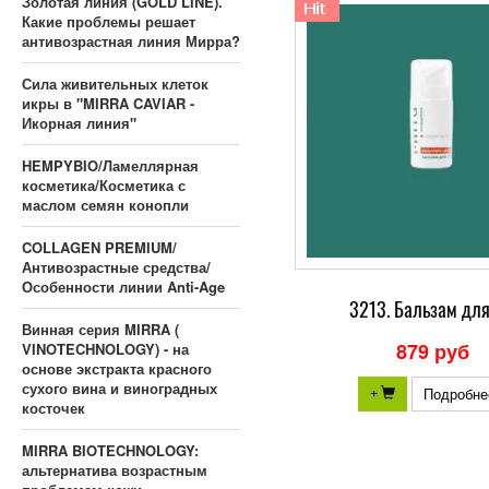
Золотая линия (GOLD LINE).
Какие проблемы решает
антивозрастная линия Мирра?
Сила живительных клеток
икры в "MIRRA CAVIAR -
Икорная линия"
HEMPYBIO/Ламеллярная
косметика/Косметика с
маслом семян конопли
COLLAGEN PREMIUM/
Антивозрастные средства/
Особенности линии Anti-Age
3213. Бальзам для
Винная серия MIRRA (
879 руб
VINOTECHNOLOGY) - на
основе экстракта красного
сухого вина и виноградных
Подробне
+
косточек
MIRRA BIOTECHNOLOGY:
альтернатива возрастным