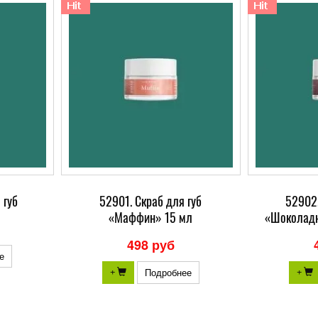
 губ
52901. Скраб для губ
52902.
«Маффин» 15 мл
«Шоколадн
498 руб
е
Подробнее
+
+