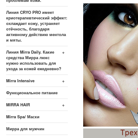
проблемам кожи.
Линия CRYO PRO имеет
криотерапевтический эффект:
охлаждает кожу, устраняет
отёчность, благодаря
активному действию ментола
и мяты.
+
Линия Mirra Daily. Какие
средства Мирра люкс
нужно использовать для
ухода за кожей ежедневно?
+
Mirra Intensive
Функциональное питание
+
MIRRA HAIR
Mirra Spa/ Маски
Мирра для мужчин