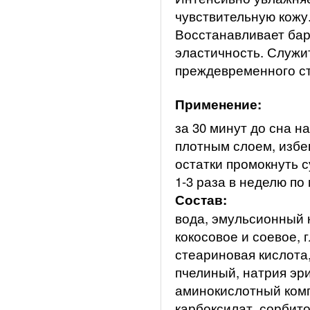
чувствительную кожу
Восстанавливает бар
эластичность. Служи
преждевременного с
Применение:
за 30 минут до сна 
плотным слоем, избег
остатки промокнуть 
1-3 раза в неделю по
Состав:
вода, эмульсионный 
кокосовое и соевое,
стеариновая кислота,
пчелиный, натрия эр
аминокислотный комп
карбоксилат, сорбито