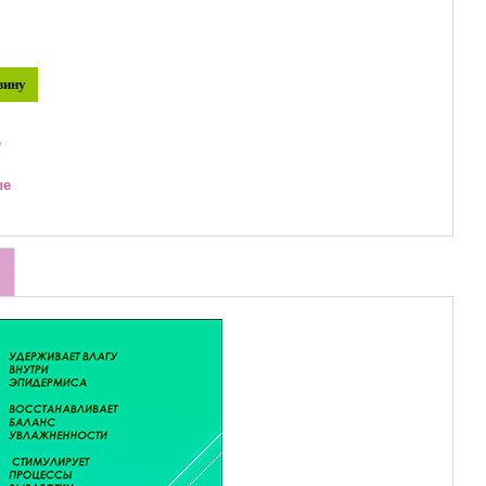
зину
ю
ые