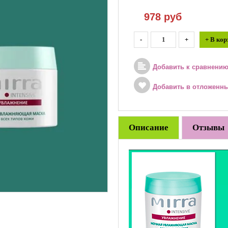
978
руб
-
+
+ В кор
Добавить к сравнени
Добавить в отложенн
Описание
Отзывы