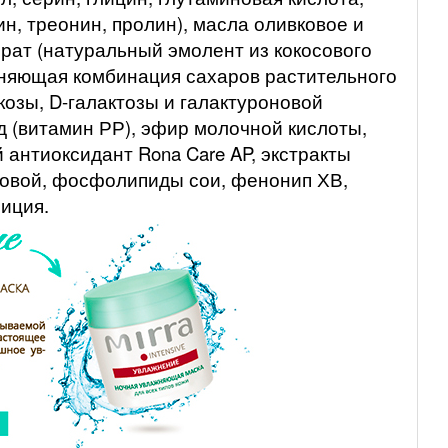
ин, треонин, пролин), масла оливковое и
прат (натуральный эмолент из кокосового
няющая комбинация сахаров растительного
козы, D-галактозы и галактуроновой
д (витамин РР), эфир молочной кислоты,
 антиоксидант Rona Care AP, экстракты
овой, фосфолипиды сои, фенонип ХВ,
иция.