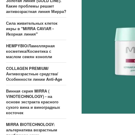
Золотая линия (GOLD LINE).
Какие проблемы решает
антивозрастная линия Мирра?
Сила живительных клеток
икры в "MIRRA CAVIAR -
Икорная линия"
HEMPYBIO/Ламеллярная
косметика/Косметика с
маслом семян конопли
COLLAGEN PREMIUM/
Антивозрастные средства/
Особенности линии Anti-Age
Винная серия MIRRA (
VINOTECHNOLOGY) - на
основе экстракта красного
сухого вина и виноградных
косточек
MIRRA BIOTECHNOLOGY:
альтернатива возрастным