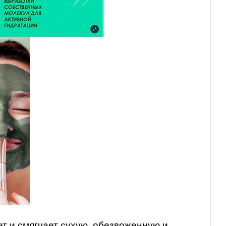
т и смягчает сухую, обезвоженную и