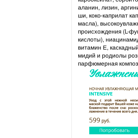
аланин, лизин, аргин
ши, коко-каприлат ка
масла), высокоувлаж
происхождения (L-фу
кислоты), ниацинами
витамин Е, каскадный
мидий и родиолы роз
парфюмерная композ