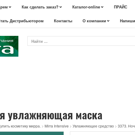
Крем
Как сделать заказ?
Каталог-online
ПРАЙС
тать Дистрибьютором
Контакты
О компании
Напиши
ая увлажняющая маска
упить косметику мирра.
>
Mirra Intensive
>
Увлажняющее средство
>
3373. Но