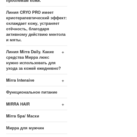
проблемам кожи.
Линия CRYO PRO имеет
криотерапевтический эффект:
охлаждает кожу, устраняет
отёчность, благодаря
активному действию ментола
и мяты.
+
Линия Mirra Daily. Какие
средства Мирра люкс
нужно использовать для
ухода за кожей ежедневно?
+
Mirra Intensive
Функциональное питание
+
MIRRA HAIR
Mirra Spa/ Маски
Мирра для мужчин