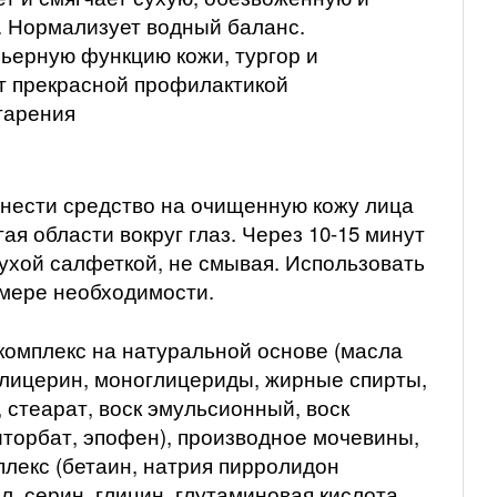
. Нормализует водный баланс.
ьерную функцию кожи, тургор и
т прекрасной профилактикой
тарения
нанести средство на очищенную кожу лица
ая области вокруг глаз. Через 10-15 минут
сухой салфеткой, не смывая. Использовать
 мере необходимости.
комплекс на натуральной основе (масла
 глицерин, моноглицериды, жирные спирты,
 стеарат, воск эмульсионный, воск
иторбат, эпофен), производное мочевины,
лекс (бетаин, натрия пирролидон
л, серин, глицин, глутаминовая кислота,