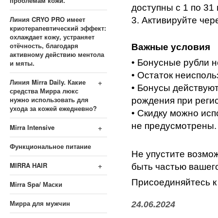
проблемам кожи.
доступны с 1 по 31
Линия CRYO PRO имеет
3. Активируйте чер
криотерапевтический эффект:
охлаждает кожу, устраняет
Важные условия
отёчность, благодаря
активному действию ментола
• Бонусные рубли н
и мяты.
• Остаток неиспол
+
Линия Mirra Daily. Какие
• Бонусы действуют
средства Мирра люкс
нужно использовать для
рождения при реги
ухода за кожей ежедневно?
• Скидку можно ис
не предусмотрены.
+
Mirra Intensive
Функциональное питание
Не упустите возмо
+
MIRRA HAIR
быть частью вашего
Присоединяйтесь к
Mirra Spa/ Маски
Мирра для мужчин
24.06.2024