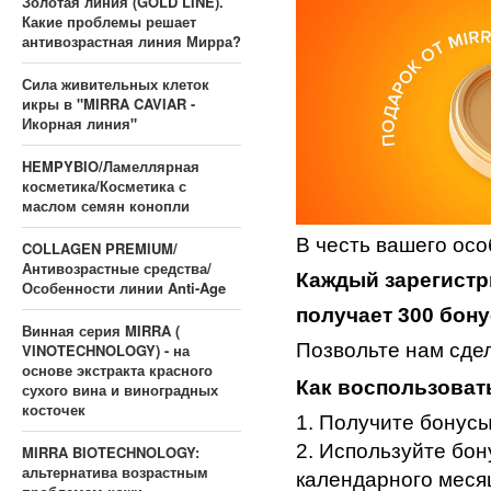
Золотая линия (GOLD LINE).
Какие проблемы решает
антивозрастная линия Мирра?
Сила живительных клеток
икры в "MIRRA CAVIAR -
Икорная линия"
HEMPYBIO/Ламеллярная
косметика/Косметика с
маслом семян конопли
В честь вашего осо
COLLAGEN PREMIUM/
Антивозрастные средства/
Каждый зарегистр
Особенности линии Anti-Age
получает 300 бону
Винная серия MIRRA (
Позвольте нам сде
VINOTECHNOLOGY) - на
основе экстракта красного
Как воспользоват
сухого вина и виноградных
косточек
1. Получите бонус
2. Используйте бо
MIRRA BIOTECHNOLOGY:
альтернатива возрастным
календарного меся