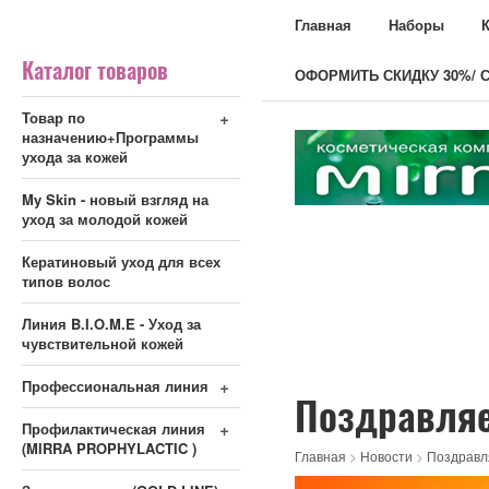
Главная
Наборы
Каталог товаров
ОФОРМИТЬ СКИДКУ 30%/ С
+
Товар по
назначению+Программы
ухода за кожей
My Skin - новый взгляд на
уход за молодой кожей
Кератиновый уход для всех
типов волос
Линия B.I.O.M.E - Уход за
чувствительной кожей
+
Профессиональная линия
Поздравляе
+
Профилактическая линия
(MIRRA PROPHYLACTIC )
Главная
>
Новости
>
Поздравл