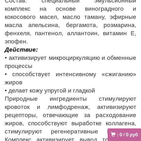
Состав: специальный эмульсионный
комплекс на основе виноградного и
кокосового масел, масло таману, эфирные
масла апельсина, бергамота, розмарина,
фенхеля, пантенол, аллантоин, витамин Е,
эпофен.
Действие:
• активизирует микроциркуляцию и обменные
процессы
• способствует интенсивному «сжиганию»
жиров
• делает кожу упругой и гладкой
Природные ингредиенты стимулируют
кровоток и лимфодренаж, активизируют
рецепторы, отвечающие за расходование
жиров, способствуют выработке коллагена,
стимулируют регенеративные процессы.
:
0
/
0
руб
Комплекс активизирует вывод токсинов и