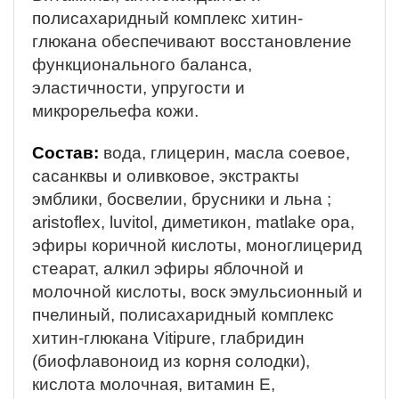
полисахаридный комплекс хитин-
глюкана обеспечивают восстановление
функционального баланса,
эластичности, упругости и
микрорельефа кожи.
Состав:
вода, глицерин, масла соевое,
сасанквы и оливковое, экстракты
эмблики, босвелии, брусники и льна ;
аristoflex, luvitol, диметикон, matlake opa,
эфиры коричной кислоты, моноглицерид
стеарат, алкил эфиры яблочной и
молочной кислоты, воск эмульсионный и
пчелиный, полисахаридный комплекс
хитин-глюкана Vitipure, глабридин
(биофлавоноид из корня солодки),
кислота молочная, витамин Е,