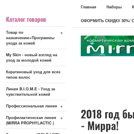
Главная
Наборы
Каталог товаров
ОФОРМИТЬ СКИДКУ 30%/ С
+
Товар по
назначению+Программы
ухода за кожей
My Skin - новый взгляд на
уход за молодой кожей
Кератиновый уход для всех
типов волос
Линия B.I.O.M.E - Уход за
чувствительной кожей
+
Профессиональная линия
2018 год б
+
Профилактическая линия
- Мирра!
(MIRRA PROPHYLACTIC )