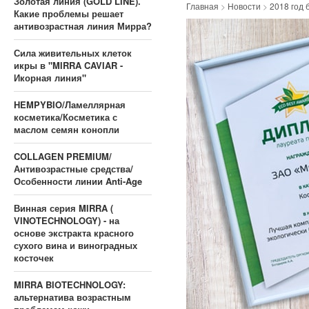
Золотая линия (GOLD LINE).
Главная
>
Новости
>
2018 год 
Какие проблемы решает
антивозрастная линия Мирра?
Сила живительных клеток
икры в "MIRRA CAVIAR -
Икорная линия"
HEMPYBIO/Ламеллярная
косметика/Косметика с
маслом семян конопли
COLLAGEN PREMIUM/
Антивозрастные средства/
Особенности линии Anti-Age
Винная серия MIRRA (
VINOTECHNOLOGY) - на
основе экстракта красного
сухого вина и виноградных
косточек
MIRRA BIOTECHNOLOGY:
альтернатива возрастным