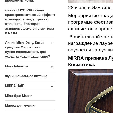
проблемам кожи.
28 июля в Измайло
Линия CRYO PRO имеет
криотерапевтический эффект:
Мероприятие тради
охлаждает кожу, устраняет
программе фестива
отёчность, благодаря
активному действию ментола
активистов и пред
и мяты.
В финальной части
+
Линия Mirra Daily. Какие
награждение лауре
средства Мирра люкс
вручается за лучши
нужно использовать для
ухода за кожей ежедневно?
MIRRA признана Л
Косметика.
+
Mirra Intensive
Функциональное питание
+
MIRRA HAIR
Mirra Spa/ Маски
Мирра для мужчин