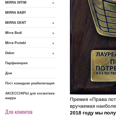
+
MIRRA INTIM
MIRRA BABY
+
MIRRA DENT
+
Mirra Bodi
+
Mirra Protekt
+
Dekor
Парфюмерия
Дом
Пост ковидная реабилитация
АКСЕССУАРЫ для косметики
мирра
Премия «Права пот
вручаемая наиболе
Для клиентов
2018 году мы пол