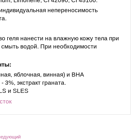
arfum, Limonene, CI 42090, CI 45100.
индивидуальная непереносимость
та.
о геля нанести на влажную кожу тела при
, смыть водой. При необходимости
.
нты:
ная, яблочная, винная) и ВНА
 - 3%, экстракт граната.
SLS и SLES
сток
ледующий