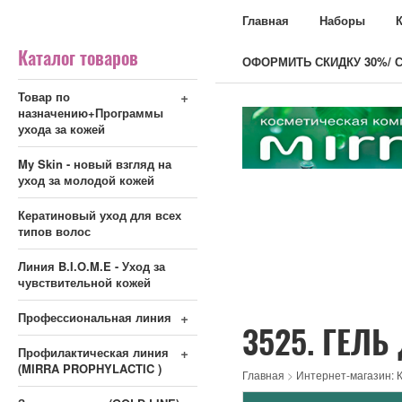
Главная
Наборы
Каталог товаров
ОФОРМИТЬ СКИДКУ 30%/ С
+
Товар по
назначению+Программы
ухода за кожей
My Skin - новый взгляд на
уход за молодой кожей
Кератиновый уход для всех
типов волос
Линия B.I.O.M.E - Уход за
чувствительной кожей
+
Профессиональная линия
3525. ГЕЛЬ
+
Профилактическая линия
(MIRRA PROPHYLACTIC )
Главная
>
Интернет-магазин: К