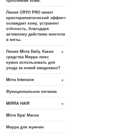
проблемам кожи.
Линия CRYO PRO имеет
криотерапевтический эффект:
охлаждает кожу, устраняет
отёчность, благодаря
активному действию ментола
и мяты.
+
Линия Mirra Daily. Какие
средства Мирра люкс
нужно использовать для
ухода за кожей ежедневно?
+
Mirra Intensive
Функциональное питание
+
MIRRA HAIR
Mirra Spa/ Маски
Мирра для мужчин