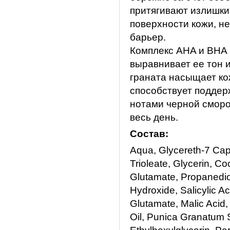
притягивают излишки
поверхности кожи, н
барьер.
Комплекс AHA и BHA 
выравнивает ее тон и
граната насыщает к
способствует поддер
нотами черной сморо
весь день.
Состав:
Aqua, Glycereth-7 Cap
Trioleate, Glycerin, 
Glutamate, Propanedio
Hydroxide, Salicylic A
Glutamate, Malic Acid,
Oil, Punica Granatum 