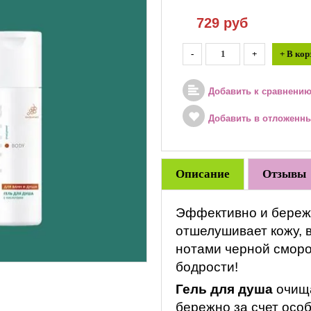
729
руб
-
+
+ В кор
Добавить к сравнени
Добавить в отложенн
Описание
Отзывы
Эффективно и бережн
отшелушивает кожу, в
нотами черной сморо
бодрости!
Гель для душа
очища
бережно за счет осо