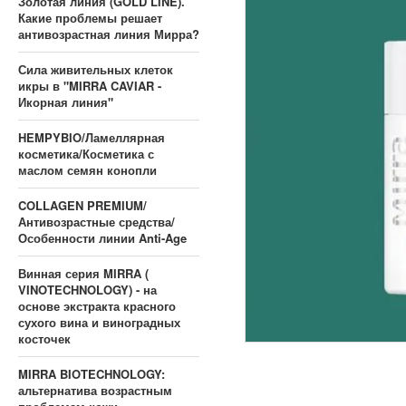
Золотая линия (GOLD LINE).
Какие проблемы решает
антивозрастная линия Мирра?
Сила живительных клеток
икры в "MIRRA CAVIAR -
Икорная линия"
HEMPYBIO/Ламеллярная
косметика/Косметика с
маслом семян конопли
COLLAGEN PREMIUM/
Антивозрастные средства/
Особенности линии Anti-Age
Винная серия MIRRA (
VINOTECHNOLOGY) - на
основе экстракта красного
сухого вина и виноградных
косточек
MIRRA BIOTECHNOLOGY:
альтернатива возрастным