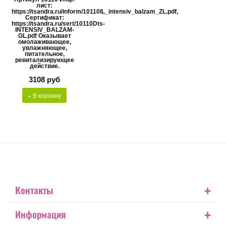
лист:
https://tsandra.ru/inform/10110IL_intensiv_balzam_ZL.pdf,
Сертификат:
https://tsandra.ru/sert/10110Dts-
INTENSIV_BALZAM-
GL.pdf Оказывает
омолаживающее,
увлажняющее,
питательное,
ревитализирующее
действие.
3108 руб
+ В корзину
+
Контакты
+
Информация