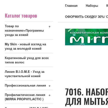
Главная
Наборы
Каталог товаров
ОФОРМИТЬ СКИДКУ 30%/ С
+
Товар по
назначению+Программы
ухода за кожей
My Skin - новый взгляд на
уход за молодой кожей
Кератиновый уход для всех
типов волос
Линия B.I.O.M.E - Уход за
чувствительной кожей
+
Профессиональная линия
7016. НАБ
+
Профилактическая линия
ДЛЯ МЫТЬ
(MIRRA PROPHYLACTIC )