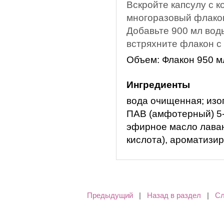
Вскройте капсулу с 
многоразовый флак
Добавьте 900 мл вод
встряхните флакон с
Объем: Флакон 950 м
Ингредиенты
вода очищенная; изо
ПАВ (амфотерный) 5-
эфирное масло лаван
кислота), ароматизи
Предыдущий
|
Назад в раздел
|
С