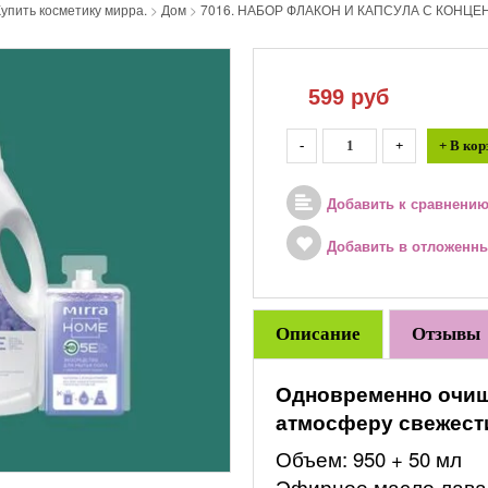
упить косметику мирра.
>
Дом
>
7016. НАБОР ФЛАКОН И КАПСУЛА С КОНЦ
599
руб
-
+
+ В кор
Добавить к сравнени
Добавить в отложенн
Описание
Отзывы
Одновременно очища
атмосферу свежест
Объем: 950 + 50 мл
Эфирное масло лава