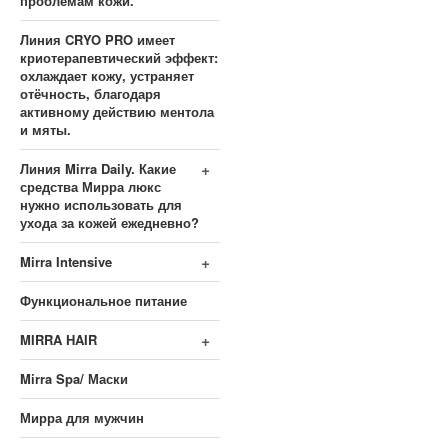
проблемам кожи.
Линия CRYO PRO имеет
криотерапевтический эффект:
охлаждает кожу, устраняет
отёчность, благодаря
активному действию ментола
и мяты.
+
Линия Mirra Daily. Какие
средства Мирра люкс
нужно использовать для
ухода за кожей ежедневно?
+
Mirra Intensive
Функциональное питание
+
MIRRA HAIR
Mirra Spa/ Маски
Мирра для мужчин