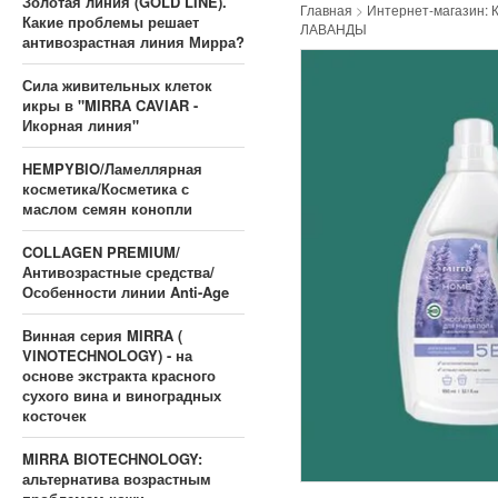
Золотая линия (GOLD LINE).
Главная
>
Интернет-магазин: К
Какие проблемы решает
ЛАВАНДЫ
антивозрастная линия Мирра?
Сила живительных клеток
икры в "MIRRA CAVIAR -
Икорная линия"
HEMPYBIO/Ламеллярная
косметика/Косметика с
маслом семян конопли
COLLAGEN PREMIUM/
Антивозрастные средства/
Особенности линии Anti-Age
Винная серия MIRRA (
VINOTECHNOLOGY) - на
основе экстракта красного
сухого вина и виноградных
косточек
MIRRA BIOTECHNOLOGY:
альтернатива возрастным