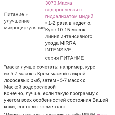
3073.Маска
водорослевая с
Питание +
гидрализатом мидий
улучшение
• 1-2 раза в неделю.
микроциркуляции
Курс 10-15 масок
Линия интенсивного
ухода MIRRA
INTENSIVE,
серия ПИТАНИЕ
*маски лучше сочетать: например, курс
из 5-7 масок с Крем-маской с икрой
лососевых рыб, затем - 5-7 масок с
Маской водорослевой
Конечно, лучше, если такую программу с
учетом всех особенностей состояния Вашей
кожи, составит косметолог.
* Материалы статьи взяты с официального сайта МИРРЫ
:
mirra.ru