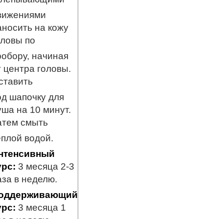
вижениями
аносить на кожу
оловы по
робору, начиная
т центра головы.
ставить
од шапочку для
уша на 10 минут.
атем смыть
еплой водой.
нтенсивный
урс:
3 месяца 2-3
аза в неделю.
оддерживающий
урс:
3 месяца 1