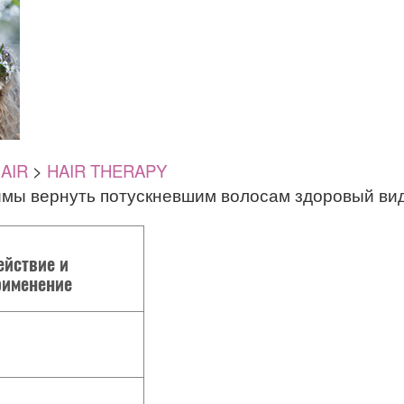
AIR
>
HAIR THERAPY
зимы вернуть потускневшим волосам здоровый вид
ействие и
рименение