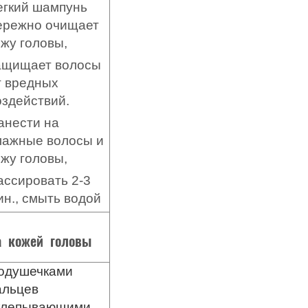
егкий шампунь
ережно очищает
ожу головы,
ащищает волосы
т вредных
оздействий.
анести на
лажные волосы и
ожу головы,
ассировать 2-3
ин., смыть водой
а кожей головы
одушечками
альцев
клепывающими