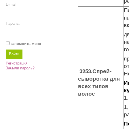
р
E-mail:
П
п
Пароль:
в
д
н
запомнить меня
г
п
Регистрация
о
Забыли пароль?
3253.Спрей-
Н
сыворотка для
И
всех типов
к
волос
1
1
р
П