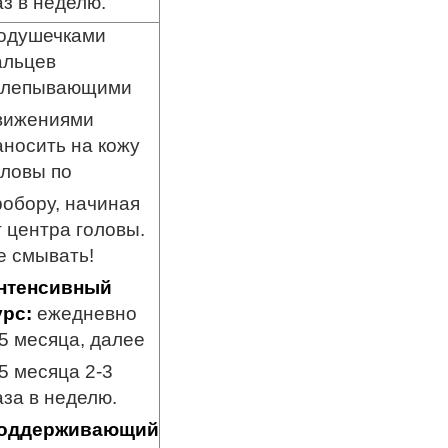
аз в неделю.
одушечками
альцев
клепывающими
вижениями
аносить на кожу
оловы по
робору, начиная
т центра головы.
е смывать!
нтенсивный
урс:
ежедневно
,5 месяца, далее
,5 месяца 2-3
аза в неделю.
оддерживающий