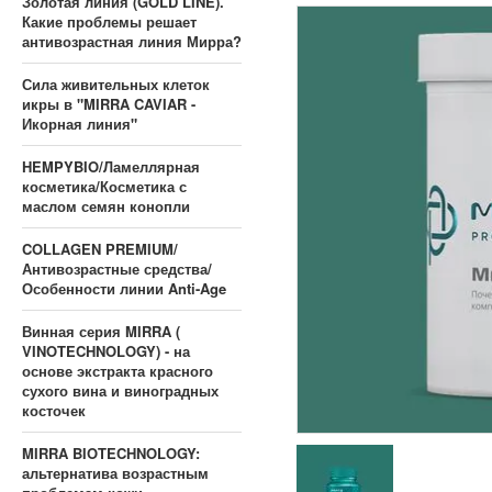
Золотая линия (GOLD LINE).
Какие проблемы решает
антивозрастная линия Мирра?
Сила живительных клеток
икры в "MIRRA CAVIAR -
Икорная линия"
HEMPYBIO/Ламеллярная
косметика/Косметика с
маслом семян конопли
COLLAGEN PREMIUM/
Антивозрастные средства/
Особенности линии Anti-Age
Винная серия MIRRA (
VINOTECHNOLOGY) - на
основе экстракта красного
сухого вина и виноградных
косточек
MIRRA BIOTECHNOLOGY:
альтернатива возрастным