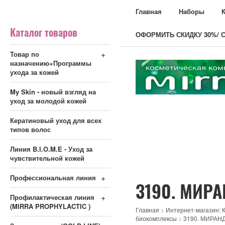
Главная
Наборы
Каталог товаров
ОФОРМИТЬ СКИДКУ 30%/ С
+
Товар по
назначению+Программы
ухода за кожей
My Skin - новый взгляд на
уход за молодой кожей
Кератиновый уход для всех
типов волос
Линия B.I.O.M.E - Уход за
чувствительной кожей
+
Профессиональная линия
3190. МИРА
+
Профилактическая линия
(MIRRA PROPHYLACTIC )
Главная
>
Интернет-магазин: К
биокомплексы
>
3190. МИРАНД