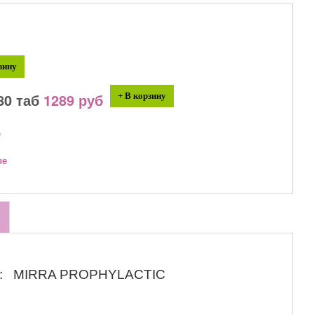
зину
80 таб
1289 руб
+ В корзину
ю
ые
ия: MIRRA PROPHYLACTIC