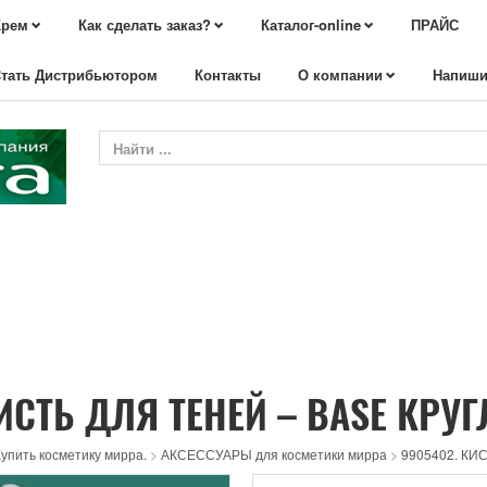
Крем
Как сделать заказ?
Каталог-online
ПРАЙС
тать Дистрибьютором
Контакты
О компании
Напиши
ИСТЬ ДЛЯ ТЕНЕЙ – BASE КРУ
упить косметику мирра.
>
АКСЕССУАРЫ для косметики мирра
>
9905402. КИ