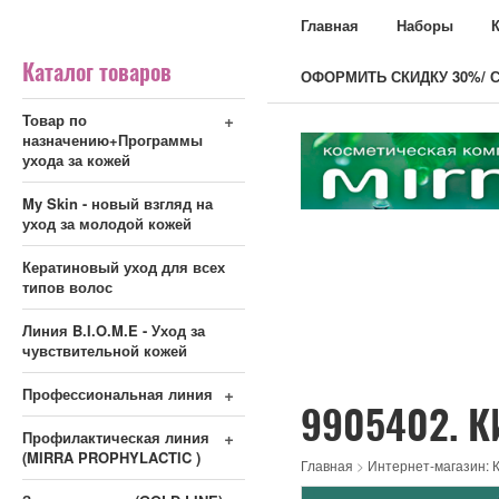
Главная
Наборы
Каталог товаров
ОФОРМИТЬ СКИДКУ 30%/ С
+
Товар по
назначению+Программы
ухода за кожей
My Skin - новый взгляд на
уход за молодой кожей
Кератиновый уход для всех
типов волос
Линия B.I.O.M.E - Уход за
чувствительной кожей
+
Профессиональная линия
9905402. К
+
Профилактическая линия
(MIRRA PROPHYLACTIC )
Главная
>
Интернет-магазин: К