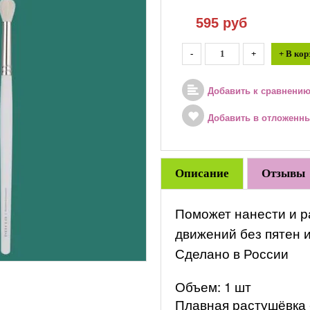
595
руб
-
+
+ В кор
Добавить к сравнени
Добавить в отложенн
Описание
Отзывы
Поможет нанести и р
движений без пятен и
Сделано в России
Объем: 1 шт
Плавная растушёвка 