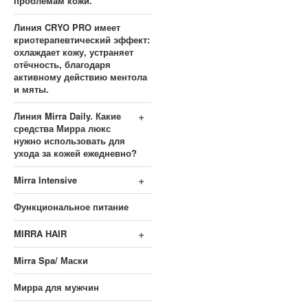
проблемам кожи.
Линия CRYO PRO имеет
криотерапевтический эффект:
охлаждает кожу, устраняет
отёчность, благодаря
активному действию ментола
и мяты.
+
Линия Mirra Daily. Какие
средства Мирра люкс
нужно использовать для
ухода за кожей ежедневно?
+
Mirra Intensive
Функциональное питание
+
MIRRA HAIR
Mirra Spa/ Маски
Мирра для мужчин