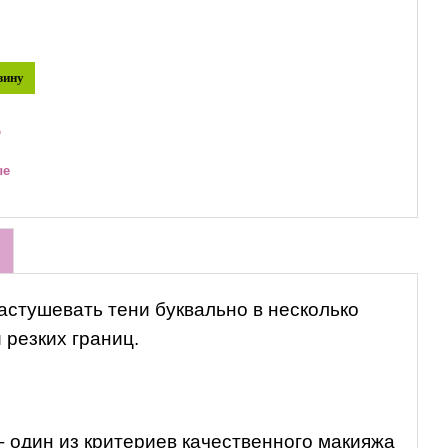
зину
ю
ые
астушевать тени буквально в несколько
 резких границ.
- один из критериев качественного макияжа