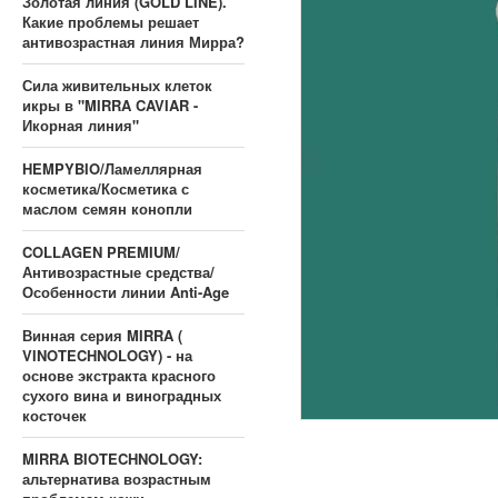
Золотая линия (GOLD LINE).
Какие проблемы решает
антивозрастная линия Мирра?
Сила живительных клеток
икры в "MIRRA CAVIAR -
Икорная линия"
HEMPYBIO/Ламеллярная
косметика/Косметика с
маслом семян конопли
COLLAGEN PREMIUM/
Антивозрастные средства/
Особенности линии Anti-Age
Винная серия MIRRA (
VINOTECHNOLOGY) - на
основе экстракта красного
сухого вина и виноградных
косточек
MIRRA BIOTECHNOLOGY:
альтернатива возрастным